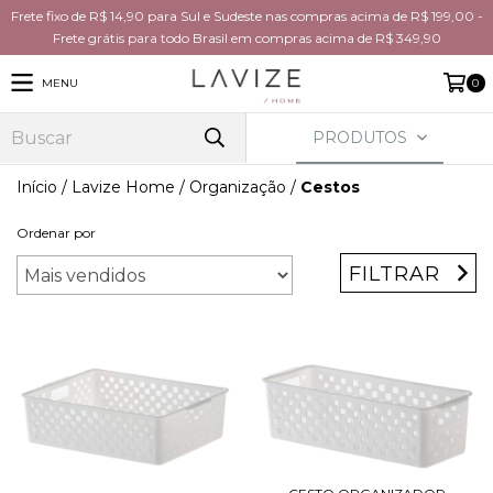
Frete fixo de R$ 14,90 para Sul e Sudeste nas compras acima de R$ 199,00 -
Frete grátis para todo Brasil em compras acima de R$ 349,90
MENU
0
PRODUTOS
Início
/
Lavize Home
/
Organização
/
Cestos
Ordenar por
FILTRAR