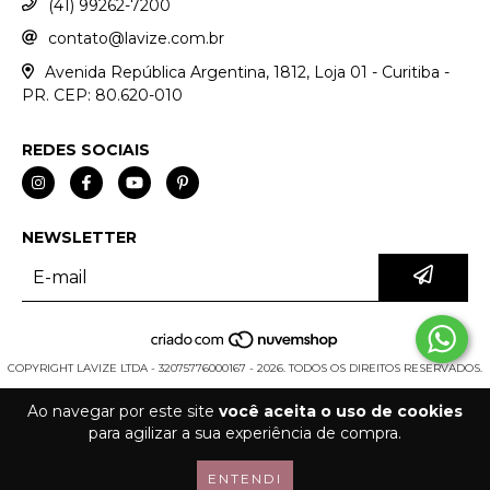
(41) 99262-7200
contato@lavize.com.br
Avenida República Argentina, 1812, Loja 01 - Curitiba -
PR. CEP: 80.620-010
REDES SOCIAIS
NEWSLETTER
COPYRIGHT LAVIZE LTDA - 32075776000167 - 2026. TODOS OS DIREITOS RESERVADOS.
Ao navegar por este site
você aceita o uso de cookies
para agilizar a sua experiência de compra.
ENTENDI