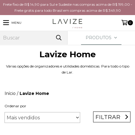
Frete fixo de R$ 14,90 para Sul e Sudeste nas compras acima de R$ 199,00 -
Frete grátis para todo Brasil em compras acima de R$ 349,90
MENU
0
PRODUTOS
Lavize Home
Várias opções de organizadores e utilidades domésticas. Para todo o tipo
de Lar.
Início
/
Lavize Home
Ordenar por
FILTRAR