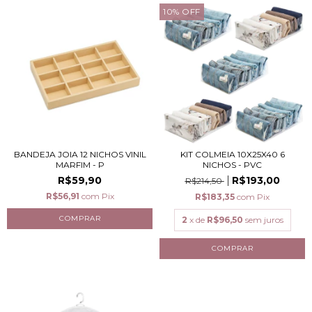
10
%
OFF
BANDEJA JOIA 12 NICHOS VINIL
KIT COLMEIA 10X25X40 6
MARFIM - P
NICHOS - PVC
R$59,90
R$193,00
R$214,50
R$56,91
com
Pix
R$183,35
com
Pix
2
x de
R$96,50
sem juros