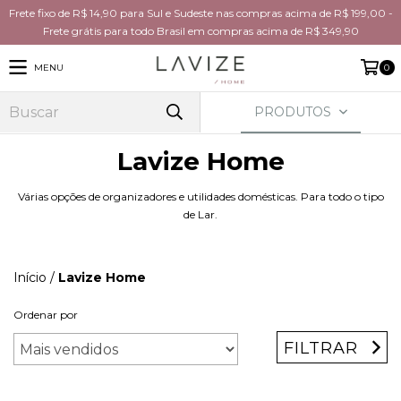
Frete fixo de R$ 14,90 para Sul e Sudeste nas compras acima de R$ 199,00 -
Frete grátis para todo Brasil em compras acima de R$ 349,90
MENU
0
PRODUTOS
Lavize Home
Várias opções de organizadores e utilidades domésticas. Para todo o tipo
de Lar.
Início
/
Lavize Home
Ordenar por
FILTRAR