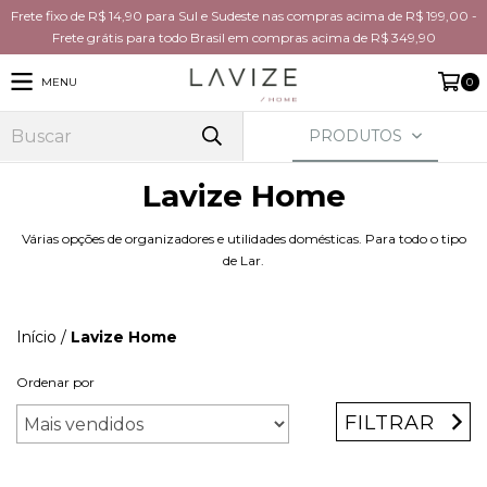
Frete fixo de R$ 14,90 para Sul e Sudeste nas compras acima de R$ 199,00 -
Frete grátis para todo Brasil em compras acima de R$ 349,90
MENU
0
PRODUTOS
Lavize Home
Várias opções de organizadores e utilidades domésticas. Para todo o tipo
de Lar.
Início
/
Lavize Home
Ordenar por
FILTRAR