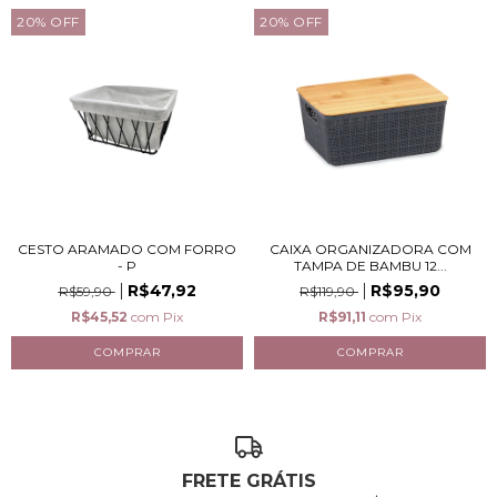
20
%
OFF
20
%
OFF
CESTO ARAMADO COM FORRO
CAIXA ORGANIZADORA COM
- P
TAMPA DE BAMBU 12...
R$47,92
R$95,90
R$59,90
R$119,90
R$45,52
com
Pix
R$91,11
com
Pix
FRETE GRÁTIS