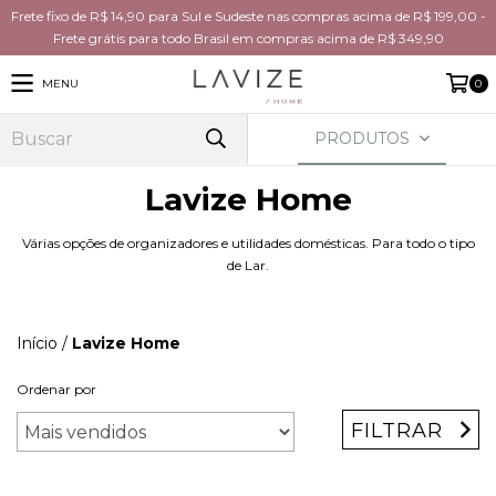
Frete fixo de R$ 14,90 para Sul e Sudeste nas compras acima de R$ 199,00 -
Frete grátis para todo Brasil em compras acima de R$ 349,90
MENU
0
PRODUTOS
Lavize Home
Várias opções de organizadores e utilidades domésticas. Para todo o tipo
de Lar.
Início
/
Lavize Home
Ordenar por
FILTRAR