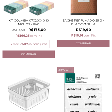
KIT COLMEIA 07X20X40 10
SACHÊ PERFUMADO 25 G -
NICHOS - PVC
BLACK VANILLA
R$175,00
R$19,90
R$194,50
R$18,91
com
Pix
R$166,25
com
Pix
2
x de
R$87,50
sem juros
38
%
OFF