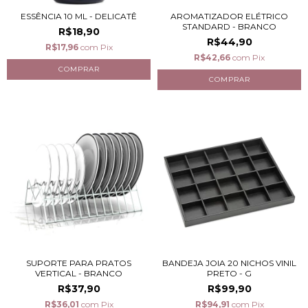
ESSÊNCIA 10 ML - DELICATÊ
AROMATIZADOR ELÉTRICO
STANDARD - BRANCO
R$18,90
R$44,90
R$17,96
com
Pix
R$42,66
com
Pix
SUPORTE PARA PRATOS
BANDEJA JOIA 20 NICHOS VINIL
VERTICAL - BRANCO
PRETO - G
R$37,90
R$99,90
R$36,01
com
Pix
R$94,91
com
Pix