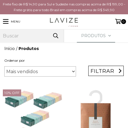
Frete fixo de R$ 14,90 para Sul e Sudeste nas compras acima de R$ 199,00 -
Frete grátis para todo Brasil em compras acima de R$ 349,90
MENU
0
PRODUTOS
Início
/
Produtos
Ordenar por
FILTRAR
10
%
OFF