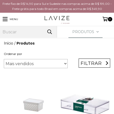
Frete fixo de R$ 14,90 para Sul e Sudeste nas compras acima de R$ 199,00 -
Frete grátis para todo Brasil em compras acima de R$ 349,90
MENU
0
PRODUTOS
Início
/
Produtos
Ordenar por
FILTRAR