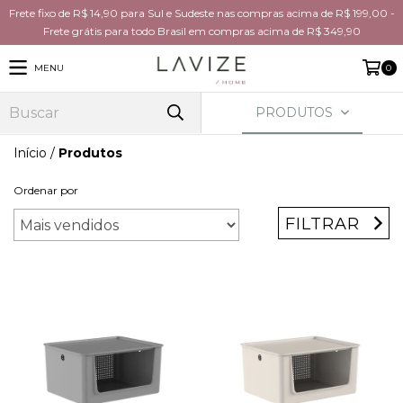
Frete fixo de R$ 14,90 para Sul e Sudeste nas compras acima de R$ 199,00 -
Frete grátis para todo Brasil em compras acima de R$ 349,90
MENU
0
PRODUTOS
Início
/
Produtos
Ordenar por
FILTRAR