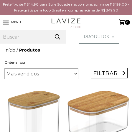
Frete fixo de R$ 14,90 para Sul e Sudeste nas compras acima de R$ 199,00 -
Frete grátis para todo Brasil em compras acima de R$ 349,90
MENU
0
PRODUTOS
Início
/
Produtos
Ordenar por
FILTRAR