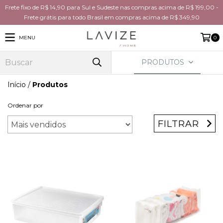
Frete fixo de R$ 14,90 para Sul e Sudeste nas compras acima de R$ 199,00 -
Frete grátis para todo Brasil em compras acima de R$ 349,90
MENU
0
PRODUTOS
Início
/
Produtos
Ordenar por
FILTRAR